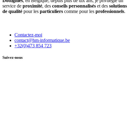
Dottignies
, en Belgique, depuis plus de dix ans, je privilégie un
service de
proximité
, des
conseils personnalisés
et des
solutions
de qualité
pour les
particuliers
comme pour les
professionnels
.
Contactez-moi
contact@hm-informatique.be
+32(0)473 854 723
Suivez-nous