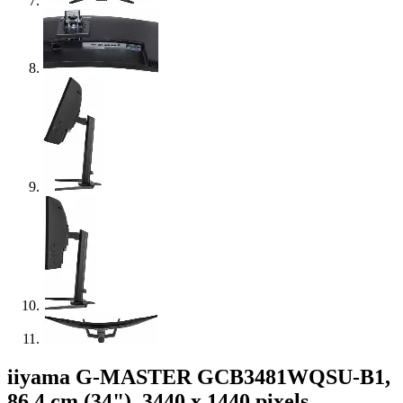
iiyama G-MASTER GCB3481WQSU-B1,
86,4 cm (34"), 3440 x 1440 pixels,