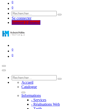
0
0
Se connecter
Support à distance
0
0
Accueil
Catalogue
Informations
- Services
- Réalisations Web
- Tarifs