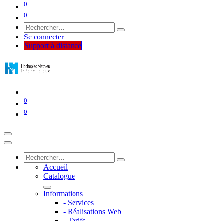
0
0
Se connecter
Support à distance
0
0
Accueil
Catalogue
Informations
- Services
- Réalisations Web
- Tarifs